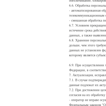
обезличивание, блокиров
6.6. Обработка персона
- автоматизированная о
телекоммуникационным се
- смешанная обработка п
6.7. Условием прекращен
истечение срока действия
данных, а также выявлен
6.8. Хранение персональ
дольше, чем этого требу
данных не установлен фе
которому является субъе
6.9. При осуществлении 
Федерации, в соответстви
7. Актуализация, исправ
7.1. В случае подтвержд
данные подлежат их акту
7.2. При достижении цел
согласия на их обработк
- оператор не вправе ос
Федеральным законом "О