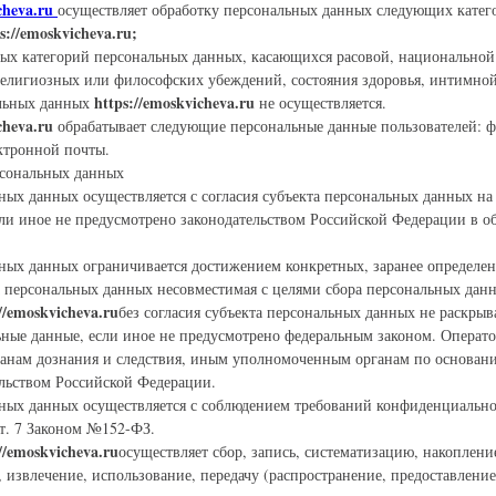
cheva.ru
осуществляет обработку персональных данных следующих катег
s://emoskvicheva.ru;
ных категорий персональных данных, касающихся расовой, национально
религиозных или философских убеждений, состояния здоровья, интимной
https://emoskvicheva.ru
льных данных
не осуществляется.
cheva.ru
обрабатывает следующие персональные данные пользователей: ф
ектронной почты.
рсональных данных
ных данных осуществляется с согласия субъекта персональных данных на
ли иное не предусмотрено законодательством Российской Федерации в о
ьных данных ограничивается достижением конкретных, заранее определе
а персональных данных несовместимая с целями сбора персональных дан
//emoskvicheva.ru
без согласия субъекта персональных данных не раскрыв
ьные данные, если иное не предусмотрено федеральным законом. Операто
ганам дознания и следствия, иным уполномоченным органам по основан
льством Российской Федерации.
ьных данных осуществляется с соблюдением требований конфиденциальн
т. 7 Законом №152-ФЗ.
//emoskvicheva.ru
осуществляет сбор, запись, систематизацию, накоплени
 извлечение, использование, передачу (распространение, предоставление