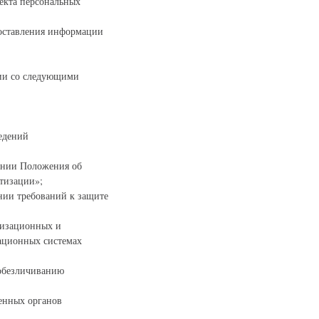
ъекта персональных
оставления информации
вии со следующими
ведений
дении Положения об
атизации»;
нии требований к защите
низационных и
ационных системах
 обезличиванию
енных органов