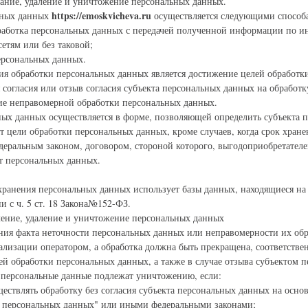
ание, удаление и уничтожение персональных данных.
https://emoskvicheva.ru
льных данных
осуществляется следующими способ
бработка персональных данных с передачей полученной информации по 
тям или без таковой;
ерсональных данных.
ия обработки персональных данных является достижение целей обработк
 согласия или отзыв согласия субъекта персональных данных на обработ
ие неправомерной обработки персональных данных.
ных данных осуществляется в форме, позволяющей определить субъекта 
ют цели обработки персональных данных, кроме случаев, когда срок хран
деральным законом, договором, стороной которого, выгодоприобретател
кт персональных данных.
хранения персональных данных использует базы данных, находящиеся на
и с ч. 5 ст. 18 Закона№152-ФЗ.
ление, удаление и уничтожение персональных данных
ения факта неточности персональных данных или неправомерности их об
ализации оператором, а обработка должна быть прекращена, соответстве
ей обработки персональных данных, а также в случае отзыва субъектом 
у персональные данные подлежат уничтожению, если:
уществлять обработку без согласия субъекта персональных данных на осн
 персональных данных" или иными федеральными законами;