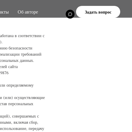
акты
Об авторе
Задать вопрос
ботана в соответствии с
).
ению безопасности
реализации требований
рсональных данных.
лей сайта
39876
или определяемому
 и (или) осуществляющие
став персональных
раций), совершаемых с
нными, включая сбор,
 использование, передачу