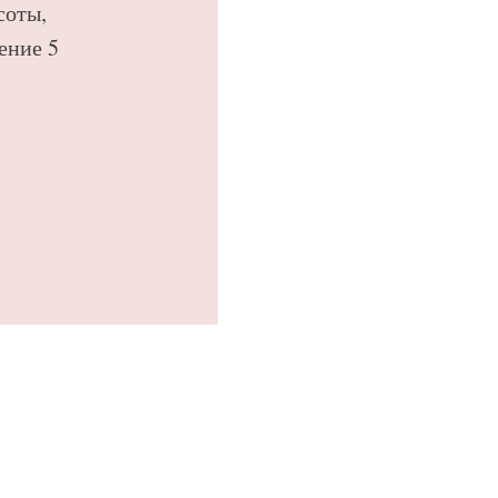
соты,
ение 5