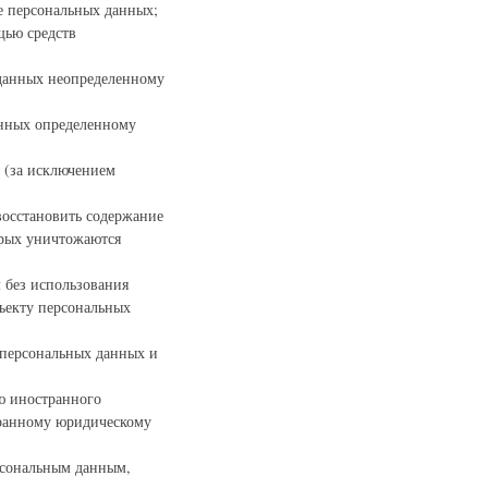
ие персональных данных;
щью средств
 данных неопределенному
анных определенному
 (за исключением
восстановить содержание
орых уничтожаются
 без использования
ъекту персональных
 персональных данных и
ию иностранного
транному юридическому
рсональным данным,