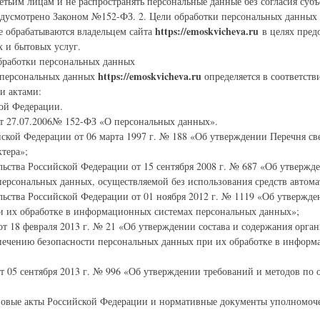
ретьим лицам и не распространять персональные данные без согласия суб
едусмотрено Законом №152-ФЗ. 2. Цели обработки персональных данных
https://emoskvicheva.ru
е обрабатываются владельцем сайта
в целях пред
 и бытовых услуг.
бработки персональных данных
https://emoskvicheva.ru
и персональных данных
определяется в соответст
и актами:
ой Федерации.
т 27.07.2006№ 152-ФЗ «О персональных данных».
йской Федерации от 06 марта 1997 г. № 188 «Об утверждении Перечня с
тера»;
льства Российской Федерации от 15 сентября 2008 г. № 687 «Об утверж
персональных данных, осуществляемой без использования средств автом
льства Российской Федерации от 01 ноября 2012 г. № 1119 «Об утвержде
и их обработке в информационных системах персональных данных»;
т 18 февраля 2013 г. № 21 «Об утверждении состава и содержания орга
спечению безопасности персональных данных при их обработке в информ
от 05 сентября 2013 г. № 996 «Об утверждении требований и методов по
вовые акты Российской Федерации и нормативные документы уполномоч