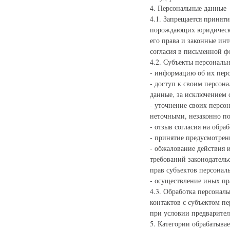
4. Персональные данные
4.1. Запрещается принят
порождающих юридически
его права и законные ин
согласия в письменной ф
4.2. Субъекты персональ
- информацию об их пер
- доступ к своим персон
данные, за исключением 
- уточнение своих персо
неточными, незаконно по
- отзыв согласия на обра
- принятие предусмотрен
- обжалование действия 
требований законодатель
прав субъектов персонал
- осуществление иных пр
4.3. Обработка персонал
контактов с субъектом п
при условии предварител
5. Категории обрабатыв