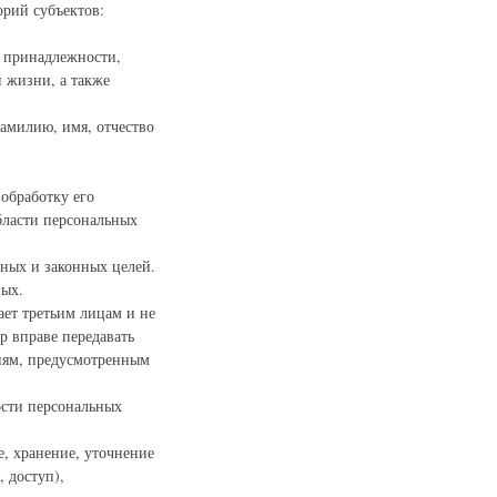
орий субъектов:
й принадлежности,
 жизни, а также
амилию, имя, отчество
 обработку его
бласти персональных
нных и законных целей.
ных.
ает третьим лицам и не
р вправе передавать
иям, предусмотренным
ости персональных
е, хранение, уточнение
, доступ),