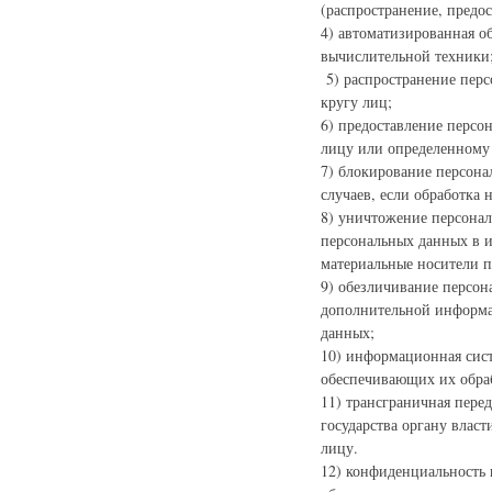
(распространение, предо
4) автоматизированная о
вычислительной техники
5) распространение перс
кругу лиц;
6) предоставление персо
лицу или определенному 
7) блокирование персона
случаев, если обработка
8) уничтожение персонал
персональных данных в и
материальные носители 
9) обезличивание персон
дополнительной информа
данных;
10) информационная сист
обеспечивающих их обра
11) трансграничная пере
государства органу влас
лицу.
12) конфиденциальность 