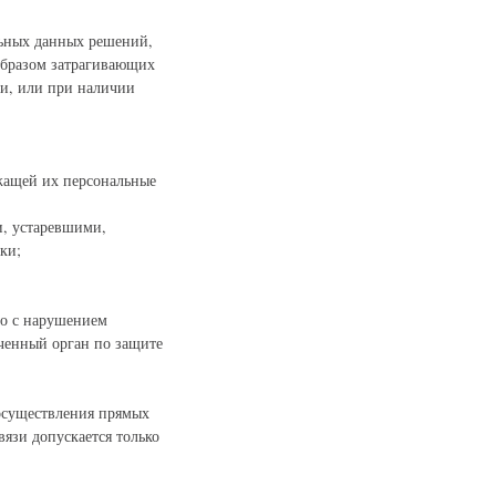
льных данных решений,
образом затрагивающих
ми, или при наличии
ржащей их персональные
и, устаревшими,
ки;
о с нарушением
ченный орган по защите
 осуществления прямых
язи допускается только