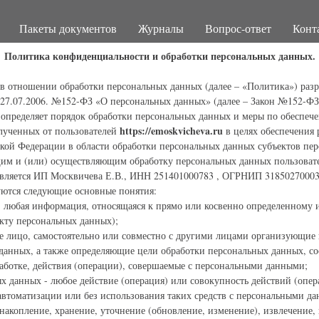
Пакеты документов
Журналы
Вопрос-ответ
Конт
Политика конфиденциальности и обработки персональных данных.
 в отношении обработки персональных данных (далее – «Политика») разра
27.07.2006. №152-ФЗ «О персональных данных» (далее – Закон №152-ФЗ
 определяет порядок обработки персональных данных и меры по обеспеч
https://emoskvicheva.ru
лученных от пользователей
в целях обеспечения 
ской Федерации в области обработки персональных данных субъектов пе
им и (или) осуществляющим обработку персональных данных пользовате
вляется ИП Москвичева Е.В., ИНН 251401000783 , ОГРНИП 3185027000
уются следующие основные понятия:
- любая информация, относящаяся к прямо или косвенно определенному 
кту персональных данных);
ое лицо, самостоятельно или совместно с другими лицами организующие
данных, а также определяющие цели обработки персональных данных, со
ботке, действия (операции), совершаемые с персональными данными;
ых данных - любое действие (операция) или совокупность действий (опе
автоматизации или без использования таких средств с персональными да
накопление, хранение, уточнение (обновление, изменение), извлечение,